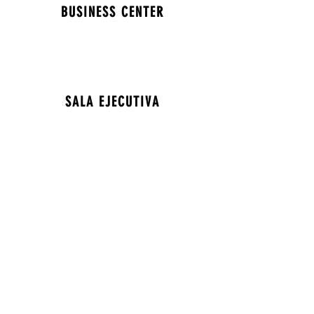
BUSINESS CENTER
SALA EJECUTIVA
SERVICIO AL CUARTO
Reserve Rápidamente
+59345014093
+593988209842