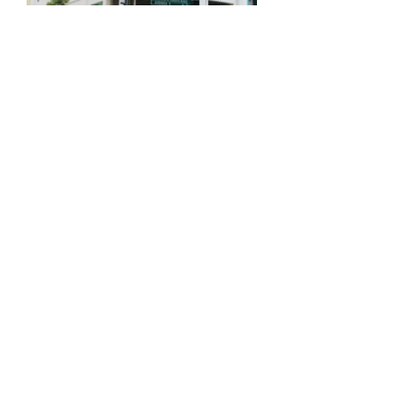
Reserve Rápidamente
+59345014093
+593988209842
Siganos en nuestras redes